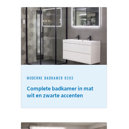
MODERNE BADKAMER 8203
Complete badkamer in mat
wit en zwarte accenten