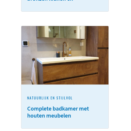
patroonwand
NATUURLIJK EN STIJLVOL
Complete badkamer met
houten meubelen