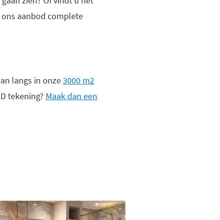
gaan zien? Of vindt u het
et ons aanbod complete
an langs in onze
3000 m2
 3D tekening?
Maak dan een