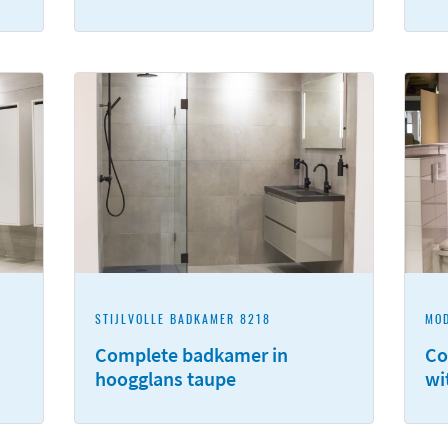
STIJLVOLLE BADKAMER 8218
MO
Complete badkamer in
Co
hoogglans taupe
wi