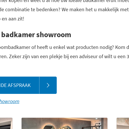
er kopen en weet u al hoe uw ideale badkamer eruit moet 
goede combinatie te bedenken? We maken het u makkelijk m
 en aan zit!
ze badkamer showroom
oombadkamer of heeft u enkel wat producten nodig? Kom d
ren. Zeker zijn van een plekje bij een adviseur of wilt u een
NDE AFSPRAAK
e showroom