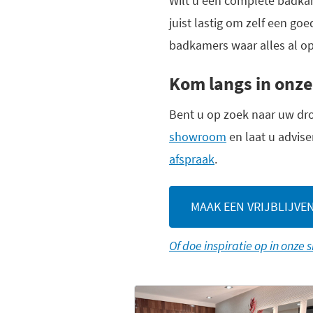
Wilt u een complete badkam
juist lastig om zelf een 
badkamers waar alles al op
Kom langs in on
Bent u op zoek naar uw dr
showroom
en laat u advise
afspraak
.
MAAK EEN VRIJBLIJVE
Of doe inspiratie op in onz