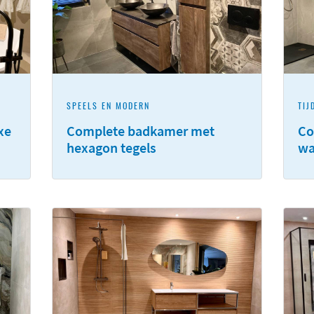
SPEELS EN MODERN
TIJ
xe
Complete badkamer met
Co
hexagon tegels
wa