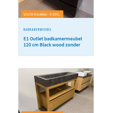
VOOR
€ 1.865,-
€ 699,-
BADKAMERMEUBEL
E1 Outlet badkamermeubel
120 cm Black wood zonder
waskom