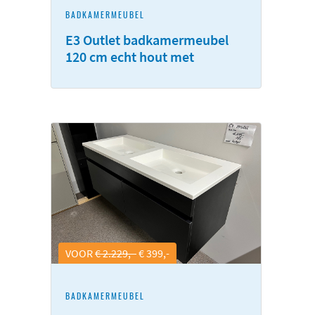
BADKAMERMEUBEL
E3 Outlet badkamermeubel
120 cm echt hout met
natuursteen, zonder waskom
VOOR
€ 2.229,-
€ 399,-
BADKAMERMEUBEL