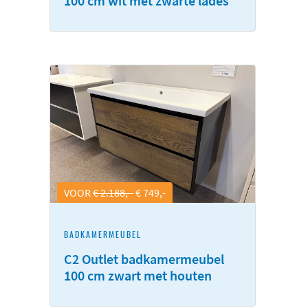
100 cm wit met zwarte lades
VOOR
€ 2.188,-
€ 749,-
BADKAMERMEUBEL
C2 Outlet badkamermeubel
100 cm zwart met houten
front