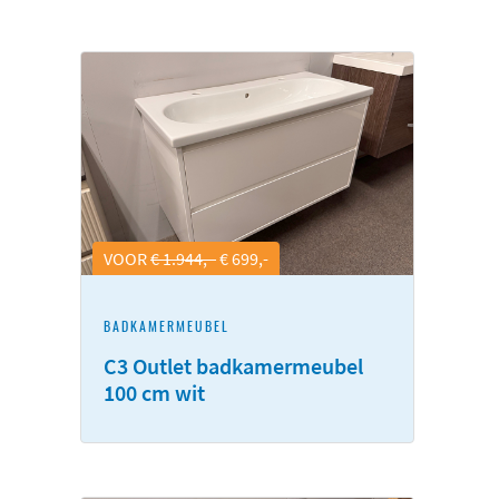
VOOR
€ 1.944,-
€ 699,-
BADKAMERMEUBEL
C3 Outlet badkamermeubel
100 cm wit