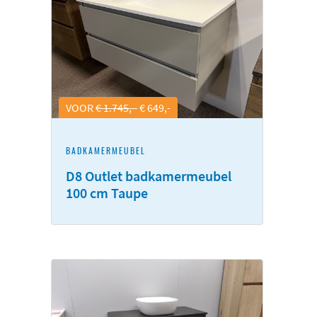
VOOR
€ 1.745,-
€ 649,-
BADKAMERMEUBEL
D8 Outlet badkamermeubel
100 cm Taupe