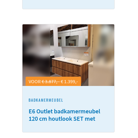
VOOR
€ 3.877,-
€ 1.399,-
BADKAMERMEUBEL
E6 Outlet badkamermeubel
120 cm houtlook SET met
spiegelkast