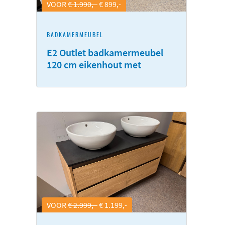
VOOR
€ 1.990,-
€ 899,-
BADKAMERMEUBEL
E2 Outlet badkamermeubel
120 cm eikenhout met
natuursteen staand
VOOR
€ 2.999,-
€ 1.199,-