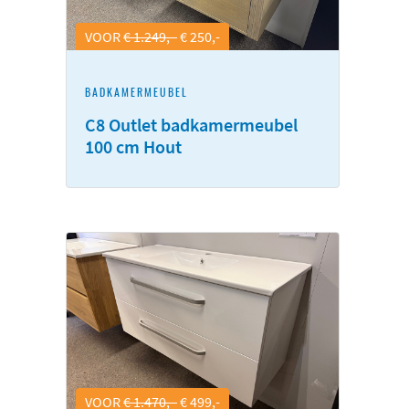
VOOR
€ 1.249,-
€ 250,-
BADKAMERMEUBEL
C8 Outlet badkamermeubel
100 cm Hout
VOOR
€ 1.470,-
€ 499,-