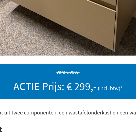
Van: € 999,-
ACTIE Prijs: € 299,-
t uit twee componenten: een wastafelonderkast en een was
st