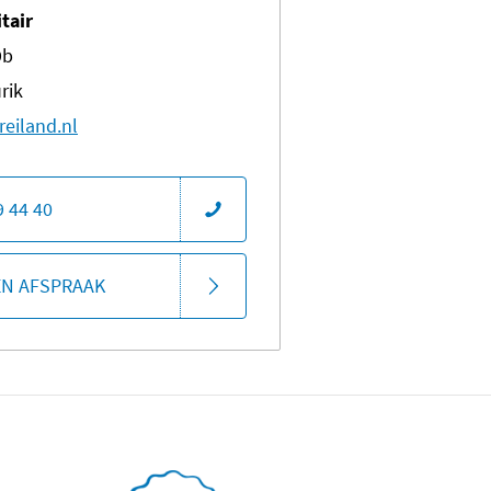
itair
9b
rik
reiland.nl
9 44 40
EN AFSPRAAK