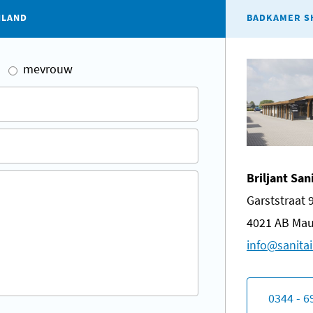
ILAND
BADKAMER S
mevrouw
Briljant San
Garststraat 
4021 AB Mau
​info@sanitai
0344 - 6