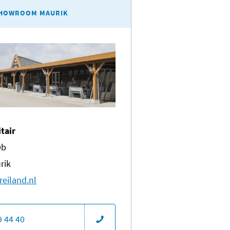
HOWROOM MAURIK
itair
9b
rik
reiland.nl
9 44 40