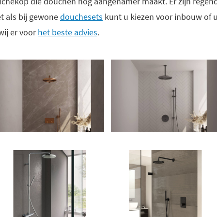
ouchekop die douchen nog aangenamer maakt. Er zijn regend
t als bij gewone
douchesets
kunt u kiezen voor inbouw of
wij er voor
het beste advies
.