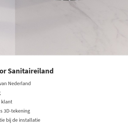
or Sanitaireiland
 van Nederland
g
 klant
is 3D-tekening
e bij de installatie