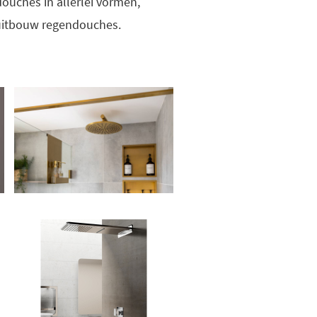
ouches in allerlei vormen,
 uitbouw regendouches.