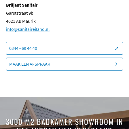
Briljant Sanitair
Garststraat 9b
4021 AB Maurik
​info@sanitaireiland.nl
0344 - 69 44 40
MAAK EEN AFSPRAAK
3000 M2 BADKAMER SHOWROOM IN