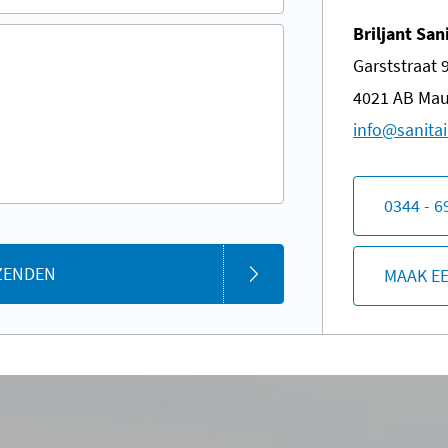
Briljant San
Garststraat 
4021 AB Mau
​info@sanitai
0344 - 6
ZENDEN
MAAK E