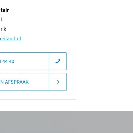
itair
9b
rik
reiland.nl
9 44 40
EN AFSPRAAK