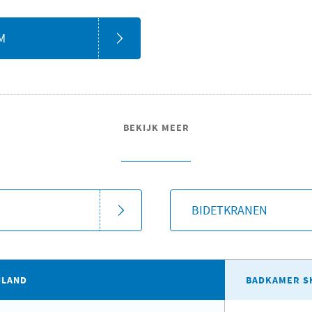
M
BEKIJK MEER
BIDETKRANEN
ILAND
BADKAMER S