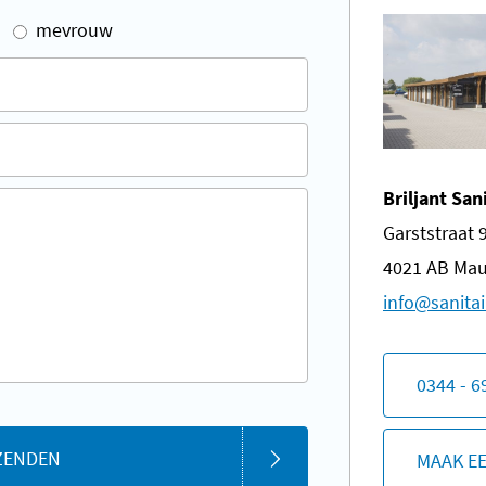
mevrouw
Briljant San
Garststraat 
4021 AB Mau
​info@sanitai
0344 - 6
ZENDEN
MAAK E