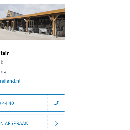
itair
9b
rik
reiland.nl
9 44 40
EN AFSPRAAK