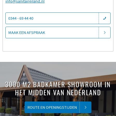
​info@sanitaireiland.nl
0344 - 69 44 40
MAAK EEN AFSPRAAK
3000 M2 BADKAMER SHOWROOM IN
HET MIDDEN VAN NEDERLAND
ROUTE EN OPENINGSTIJDEN