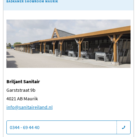
BADKAMER SHOWROOM MAURIK
Briljant Sanitair
Garststraat 9b
4021 AB Maurik
​info@sanitaireiland.nl
0344 - 69 44 40