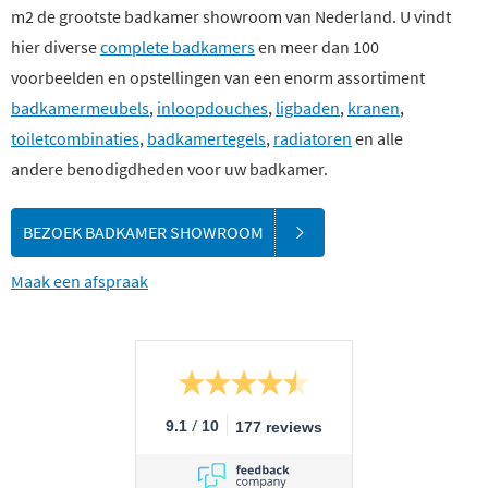
m2 de grootste badkamer showroom van Nederland. U vindt
hier diverse
complete badkamers
en meer dan 100
voorbeelden en opstellingen van een enorm assortiment
badkamermeubels
,
inloopdouches
,
ligbaden
,
kranen
,
toiletcombinaties
,
badkamertegels
,
radiatoren
en alle
andere benodigdheden voor uw badkamer.
BEZOEK BADKAMER SHOWROOM
Maak een afspraak
/
9.1
10
177 reviews