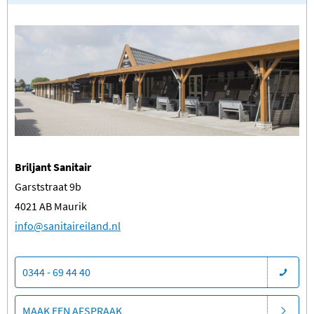
Briljant Sanitair
Garststraat 9b
4021 AB Maurik
​info@sanitaireiland.nl
0344 - 69 44 40
MAAK EEN AFSPRAAK