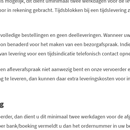
g is mogelijk, dit dient uminimaal twee werkdagen voor de l
r in rekening gebracht. Tijdsblokken bij een tijdslevering zi
n volledige bestellingen en geen deelleveringen. Wanneer uw
foon benaderd voor het maken van een bezorgafspraak. Indi
van levering voor een tijdsindicatie telefonisch contact op
en afleverafspraak niet aanwezig bent en onze vervoerder 
 te leveren, dan kunnen daar extra leveringskosten voor 
ng
voerder, dan dient u dit minimaal twee werkdagen voor de a
 per bank/boeking vermeldt u dan het ordernummer in uw b