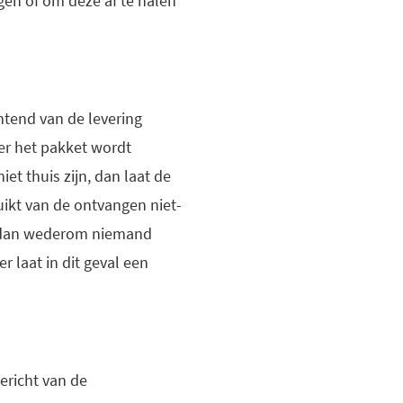
gen of om deze af te halen
htend van de levering
er het pakket wordt
t thuis zijn, dan laat de
uikt van de ontvangen niet-
r dan wederom niemand
r laat in dit geval een
ericht van de