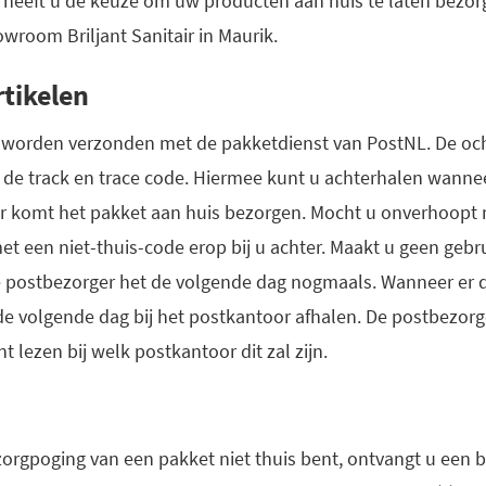
st heeft u de keuze om uw producten aan huis te laten bezor
owroom Briljant Sanitair in Maurik.
rtikelen
n worden verzonden met de pakketdienst van PostNL. De oc
 de track en trace code. Hiermee kunt u achterhalen wanne
r komt het pakket aan huis bezorgen. Mocht u onverhoopt nie
et een niet-thuis-code erop bij u achter. Maakt u geen gebr
e postbezorger het de volgende dag nogmaals. Wanneer e
 de volgende dag bij het postkantoor afhalen. De postbezorge
t lezen bij welk postkantoor dit zal zijn.
zorgpoging van een pakket niet thuis bent, ontvangt u een b