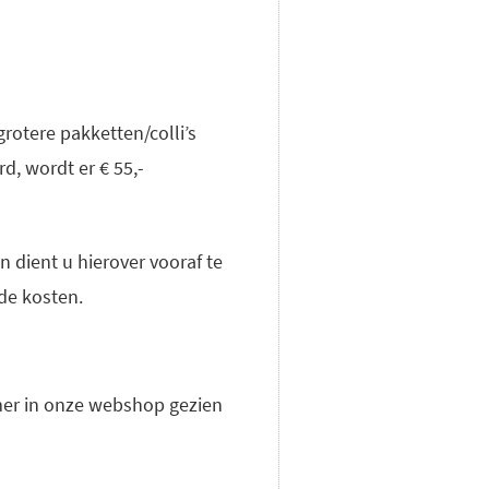
rotere pakketten/colli’s
d, wordt er € 55,-
 dient u hierover vooraf te
de kosten.
mer in onze webshop gezien