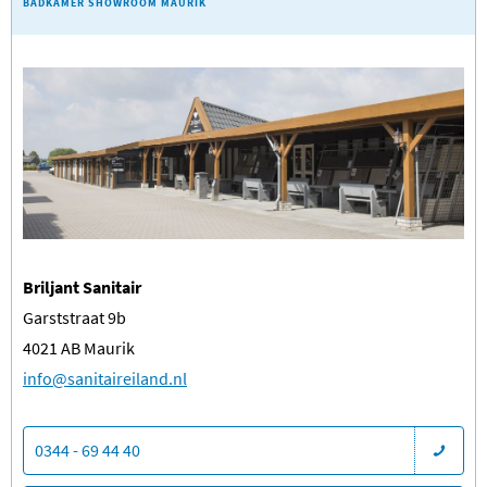
BADKAMER SHOWROOM MAURIK
Briljant Sanitair
Garststraat 9b
4021 AB Maurik
​info@sanitaireiland.nl
0344 - 69 44 40