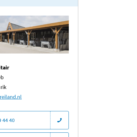
itair
9b
rik
reiland.nl
9 44 40