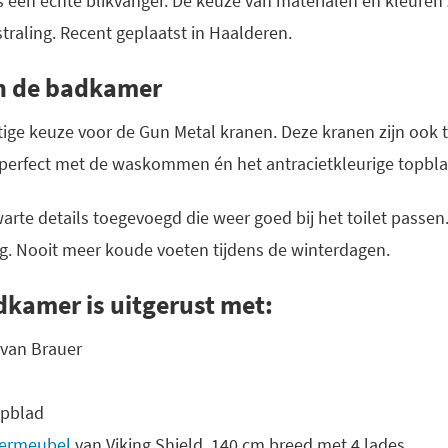
s een echte blikvanger. De keuze van materialen en kleuren
straling. Recent geplaatst in Haalderen.
in de badkamer
ige keuze voor de Gun Metal kranen. Deze kranen zijn ook t
erfect met de waskommen én het antracietkleurige topbla
warte details toegevoegd die weer goed bij het toilet passen
g. Nooit meer koude voeten tijdens de winterdagen.
kamer is uitgerust met:
van Brauer
opblad
ermeubel
van Viking Shield, 140 cm breed met 4 lades