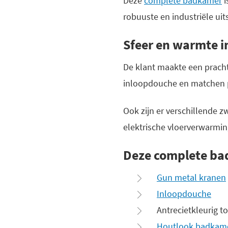
Deze
complete badkamer
i
robuuste en industriële uit
Sfeer en warmte 
De klant maakte een pracht
inloopdouche en matchen p
Ook zijn er verschillende z
elektrische vloerverwarmin
Deze complete bad
Gun metal kranen
Inloopdouche
Antrecietkleurig t
Houtlook badkam